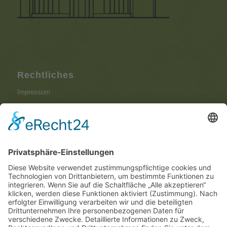
Rechtliches
Impressum
Datenschutzerklärung
Aktuelles
Beerdigung bei 30 Grad – 8 Tipps, worauf
Angehörige achten sollten
Juli 31, 2026 - 7:44 a.m.