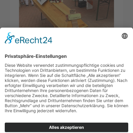
Warum wir den Protest der Leichlinger
Arztpraxen unterstützen
1
2
3
›
»
Seite 1 von 47