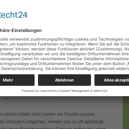
ngshaus Schlage
en, an dem Platz ist für Ihre Trauer.
uer stehen leider noch immer am Rande unserer
ten Verlusten umgehen, werden nur zu oft verdrängt.