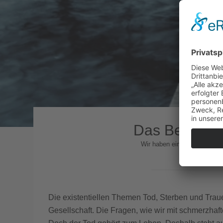
Das Bestattu
Wir haben einen Ort geschaff
Die existentiellen Themen Tod, Sterben und Tra
Gesellschaft. Die Fragen, wie wir mit schmerzhaf