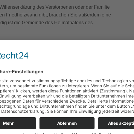
e Willenserklärung des Verstorbenen oder der Familie
nen Friedhofzwang gibt, brauchen Sie außerdem eine
ig ist die Gemeinde des Heimathafens des
?
, übergeben wir als Ihr Bestatter vor Ort die Urne an die
 die Angehörigen die Wahl zwischen einer begleiteten und eine
findet meist auf dem Schiff eine Trauerfeier mit dem Kapitän un
en aufs Meer werfen, allerdings keine Kränze. Ist die
rfeier an Land an, da die Bestattungsschiffe in der Regel nur
 einen Auszug aus dem Schiffstagebuch, außerdem eine
stattungsortes.