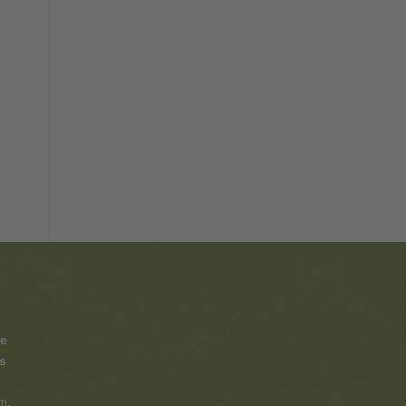
ie
s
.m.