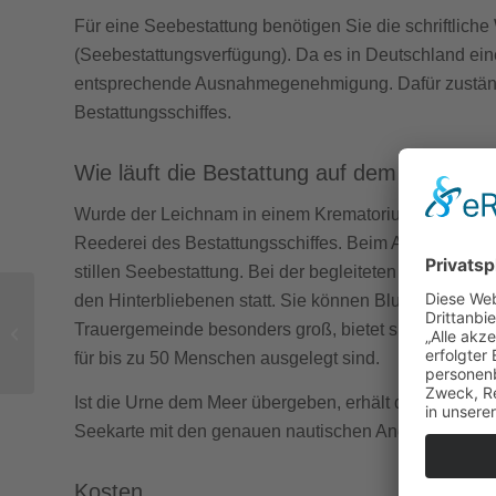
Für eine Seebestattung benötigen Sie die schriftlich
(Seebestattungsverfügung). Da es in Deutschland ei
entsprechende Ausnahmegenehmigung. Dafür zuständ
Bestattungsschiffes.
Wie läuft die Bestattung auf dem Meer ab
Wurde der Leichnam in einem Krematorium eingeäschert
Reederei des Bestattungsschiffes. Beim Ablauf haben
stillen Seebestattung. Bei der begleiteten Beisetzung 
den Hinterbliebenen statt. Sie können Blumen und Blüt
Trauergemeinde besonders groß, bietet sich eine Traue
Bestattungsarten in Deutschland
für bis zu 50 Menschen ausgelegt sind.
Ist die Urne dem Meer übergeben, erhält die Familie
Seekarte mit den genauen nautischen Angaben des Be
Kosten