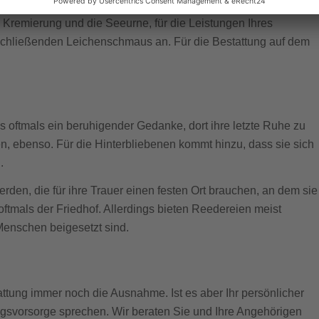
e Kremierung und die Seeurne, für die Leistungen Ihres
anschließenden Leichenschmaus an. Für die Bestattung auf dem
oftmals ein beruhigender Gedanke, dort ihre letzte Ruhe zu
len, ebenso. Für die Hinterbliebenen kommt hinzu, dass sie sich
.
rden, die für ihre Trauer einen festen Ort brauchen, an dem sie
ftmals der Friedhof. Allerdings bieten Reedereien meist
Menschen beigesetzt sind.
ttung immer noch die Ausnahme. Ist es aber Ihr persönlicher
gsvorsorge sprechen. Wir beraten Sie und Ihre Angehörigen