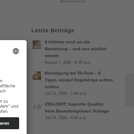
Ralf Aschenbroich
Letzte Beiträge
6 Irrtümer rund um die
Bestattung – und was wirklich
stimmt
August 7, 2026 - 8:35 a.m.
r
Beerdigung bei 30 Grad – 8
d
Tipps, worauf Angehörige achten
sollten
Juli 31, 2026 - 7:44 a.m.
ZDH-ZERT: Geprüfte Qualität
beim Bestattungshaus Schlage
Juli 24, 2026 - 8:40 a.m.