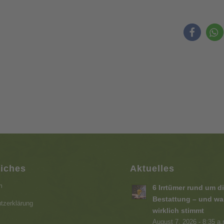
liches
Aktuelles
m
6 Irrtümer rund um d
Bestattung – und wa
tzerklärung
wirklich stimmt
August 7, 2026 - 8:35 a