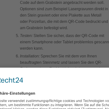
Code auf dem Grabstein angebracht werden soll.
Optionen sind zum Beispiel Lasergravuren direkt in
den Stein graviert oder eine Plakette aus Metall
oder Porzellan, die mit dem QR-Code bedruckt und
am Grabstein befestigt wird.
Testen:
Stellen Sie sicher, dass der QR-Code mit
einem Smartphone oder Tablet problemlos gescann
werden kann.
Installation:
Sprechen Sie mit dem von Ihnen
beauftragten Steinmetz und lassen Sie den QR-
Code von einem Fachbetrieb anbringen, um eine
langlebige und hochwertige Umsetzung zu
gewährleisten.
Worauf sollten Sie achten?
gen
Datenschutz