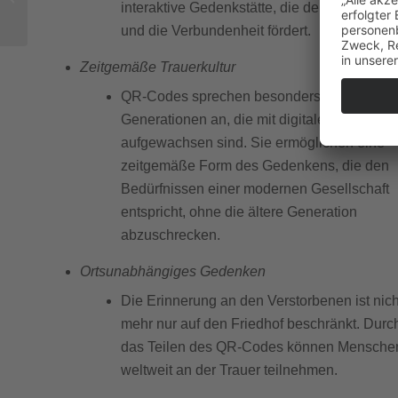
interaktive Gedenkstätte, die den Austausch
Überblick
und die Verbundenheit fördert.
Zeitgemäße Trauerkultur
QR-Codes sprechen besonders jüngere
Generationen an, die mit digitalen Medien
aufgewachsen sind. Sie ermöglichen eine
zeitgemäße Form des Gedenkens, die den
Bedürfnissen einer modernen Gesellschaft
entspricht, ohne die ältere Generation
abzuschrecken.
Ortsunabhängiges Gedenken
Die Erinnerung an den Verstorbenen ist nich
mehr nur auf den Friedhof beschränkt. Durc
das Teilen des QR-Codes können Mensche
weltweit an der Trauer teilnehmen.