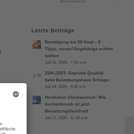
Ralf Aschenbroich
Letzte Beiträge
Beerdigung bei 30 Grad – 8
Tipps, worauf Angehörige achten
t
sollten
Juli 31, 2026 - 7:44 a.m.
ZDH-ZERT: Geprüfte Qualität
beim Bestattungshaus Schlage
Juli 24, 2026 - 8:40 a.m.
Herzlichen Glückwunsch: Nils
Aschenbroich ist jetzt
Bestattungsfachkraft
Juli 17, 2026 - 11:36 a.m.