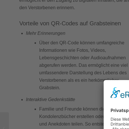
ermöglicht er den Zugang zu digitalen Inhalten, die an
den Verstorbenen erinnern.
Vorteile von QR-Codes auf Grabsteinen
Mehr Erinnerungen
Über den QR-Code können umfangreiche
Informationen wie Fotos, Videos,
Lebensgeschichten oder Audioaufnahmen
abgerufen werden. Das ermöglicht eine viel
umfassendere Darstellung des Lebens des
Verstorbenen als es ein herkömmlicher
Grabstein.
Interaktive Gedenkstätte
Familie und Freunde können digitale
Kondolenzbücher erstellen oder Erinnerun
Bestattungsvorsorge:
und Anekdoten teilen. So entsteht eine
Arten und Vorteile im