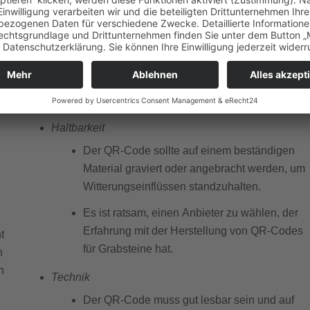
Es ist wichtig, die Privatsphäre des
Verstorbenen und der Angehörigen zu
schützen.
Die Inhalte hinter dem QR-Code sollten
sorgfältig ausgewählt und gegebenenfalls
passwortgeschützt werden.
Haltbarkeit
Der QR-Code sollte auf einem beständigen
Material graviert oder angebracht werden, um
Witterungseinflüssen standzuhalten.
Es ist ratsam, einen Anbieter zu wählen, der
Erfahrung mit der Herstellung von QR-Codes
t
für Grabsteine hat.
h
n
Technik
Der QR-Code muss gut lesbar sein und auf